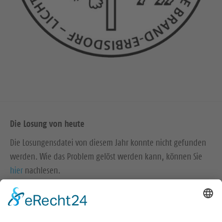
Die Losung von heute
Die Losungensdatei von diesem Jahr konnte nicht gefunden
werden. Wie das Problem gelöst werden kann, können Sie
hier
nachlesen.
https://kalender.evlks.de/kalender