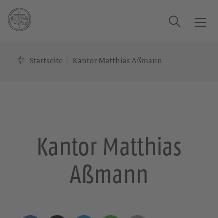
Suche
T
o
g
Startseite
Kantor Matthias Aßmann
g
l
e
n
a
v
i
Kantor Matthias
g
a
Aßmann
t
i
o
n