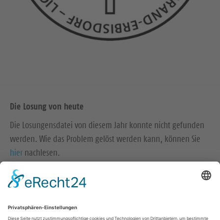
Die Losung von heute
Die Losungensdatei von diesem Jahr konnte nicht gefunden
werden. Wie das Problem gelöst werden kann, können Sie
hier
nachlesen.
https://kalender.evlks.de/kalender
Wir in den sozialen Medien